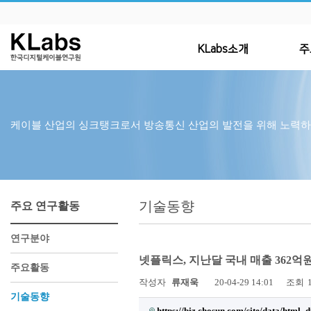
KLabs소개
주
케이블 산업의 싱크탱크로서 방송통신 산업의 발전을 위해 노력
기술동향
주요 연구활동
연구분야
넷플릭스, 지난달 국내 매출 362억
주요활동
작성자
류재욱
20-04-29 14:01
조회
기술동향
https://biz.chosun.com/site/data/htm