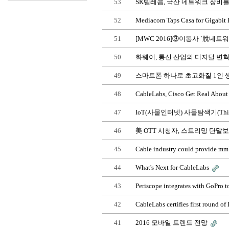
53
SK텔레콤, 국산 네트워크 장비를
52
Mediacom Taps Casa for Gigabit
51
[MWC 2016]③이통사 `脫네트
50
화웨이, 통신 산업의 디지털 변
49
스마트폰 하나로 초고화질 1인
48
CableLabs, Cisco Get Real About 
47
IoT(사물인터넷) 사물탐색기(Thing
46
美 OTT 시청자, 스트리밍 단말
45
Cable industry could provide m
44
What's Next for CableLabs
43
Periscope integrates with GoPro t
42
CableLabs certifies first round 
41
2016 모바일 트렌드 전망